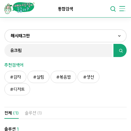
요리가
맛있어지는
부엌
통합검색
요리가
건강해지는
부엌
해시태그만
요리가
쉬워지는
부엌
전체
제목&내용만
추천검색어
재료만
감자
살림
볶음밥
생선
해시태그만
디저트
전체
(1)
솔루션
(1)
솔루션
1