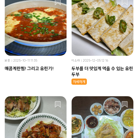
보콩
2025-10-11 11:35
이소라
2025-12-05 12:16
매콤계란찜! 그리고 유린기!
두부를 더 맛있게 먹을 수 있는 유린
두부
자세하게