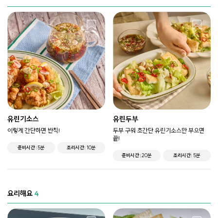
유린기소스
유린두부
이렇게 간단하면 반칙!
두부 구워 초간단 유린기소스만 부으면
끝!
준비시간
5분
조리시간
10분
준비시간
20분
조리시간
5분
요리해요
4