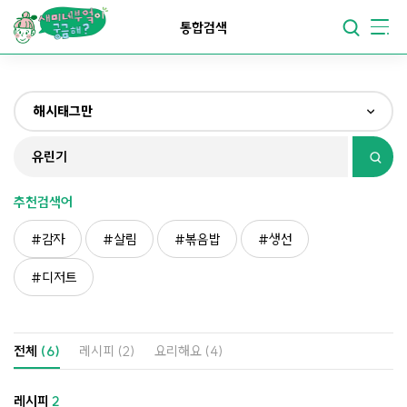
요리가
맛있어지는
부엌
통합검색
요리가
건강해지는
부엌
해시태그만
요리가
쉬워지는
부엌
전체
제목&내용만
추천검색어
재료만
감자
살림
볶음밥
생선
해시태그만
디저트
전체
(6)
레시피
(2)
요리해요
(4)
레시피
2