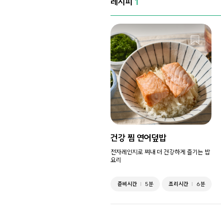
레시피
1
건강 찜 연어덮밥
전자레인지로 쪄내 더 건강하게 즐기는 밥
요리
준비시간
5분
조리시간
6분