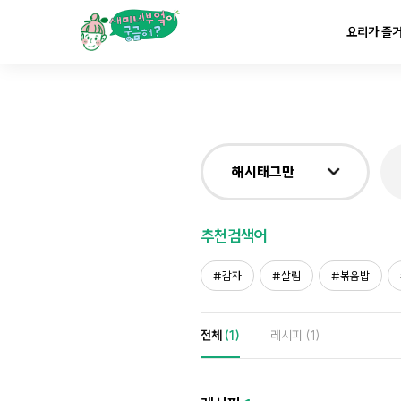
요리가
맛있어지는
부엌
요리가 즐
요리가
건강해지는
부엌
요리가
쉬워지는
부엌
해시태그만
전체
추천검색어
제목&내용만
감자
살림
볶음밥
재료만
전체
(1)
레시피
(1)
해시태그만