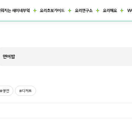
거워지는 새미네부엌
요리초보가이드
요리연구소
요리해요
W
생선
디저트