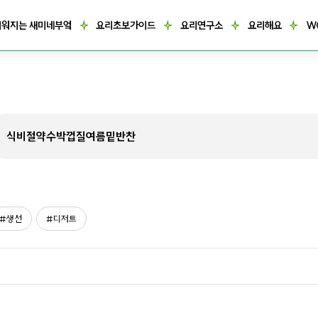
거워지는 새미네부엌
요리초보가이드
요리연구소
요리해요
W
생선
디저트