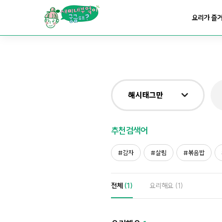
요리가
맛있어지는
부엌
요리가 즐
요리가
건강해지는
부엌
요리가
쉬워지는
부엌
해시태그만
전체
추천검색어
제목&내용만
감자
살림
볶음밥
재료만
전체
(1)
요리해요
(1)
해시태그만