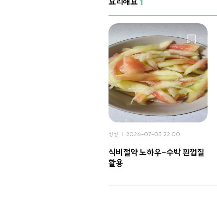
요리해요
1
정정
2026-07-03 22:00
식비절약 노하우-수박 흰껍질
활용