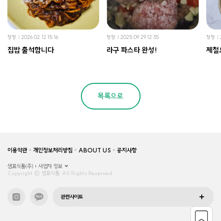
정정
2026.02.12 15:16
정정
2025.09.29 12:35
정정
집밥 출석합니다
라구 파스타 완성!
제철
목록으로
이용약관
개인정보처리방침
ABOUT US
공지사항
샘표식품(주)
사업자 정보
Copyright © 샘표식품, All Rights Reserved.
관련사이트