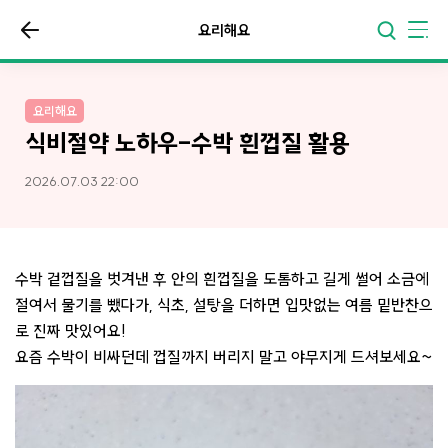
요리해요
요리해요
식비절약 노하우-수박 흰껍질 활용
2026.07.03 22:00
수박 겉껍질을 벗겨낸 후 안의 흰껍질을 도톰하고 길게 썰어 소금에
절여서 물기를 뺐다가, 식초, 설탕을 더하면 입맛없는 여름 밑반찬으
로 진짜 맛있어요!
요즘 수박이 비싸던데 껍질까지 버리지 말고 야무지게 드셔보세요~