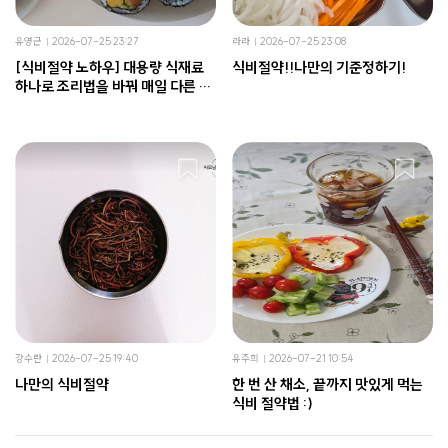
유영근
2026-07-25 23:27
라라
2026-07-25 23:08
[식비절약 노하우] 대용량 식재료
식비절약!!나만의 기준정하기!
하나로 조리법을 바꿔 매일 다른 메
뉴 만들어 내기
강수란
2026-07-25 19:40
유주희
2026-07-21 10:54
나만의 식비절약
한 번 산 채소, 끝까지 맛있게 먹는
식비 절약법 :)