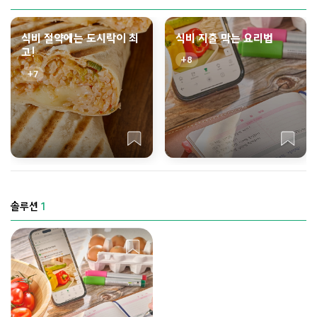
식비 절약에는 도시락이 최
식비 지출 막는 요리법
고!
8
7
솔루션
1