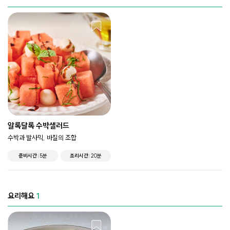
알록달록 수박샐러드
수박과 발사믹, 바질의 조합
준비시간
5분
조리시간
20분
요리해요
1