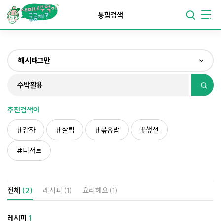
요리가
맛있어지는
부엌
통합검색
요리가
건강해지는
부엌
해시태그만
요리가
쉬워지는
부엌
전체
제목&내용만
추천검색어
재료만
감자
살림
볶음밥
생선
해시태그만
디저트
전체
(2)
레시피
(1)
요리해요
(1)
레시피
1