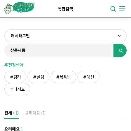
요리가
맛있어지는
부엌
통합검색
요리가
건강해지는
부엌
해시태그만
요리가
쉬워지는
부엌
전체
제목&내용만
추천검색어
재료만
감자
살림
볶음밥
생선
해시태그만
디저트
전체
(1)
요리해요
(1)
요리해요
1