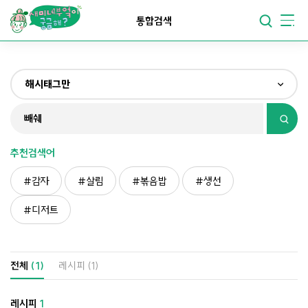
요리가
맛있어지는
부엌
통합검색
요리가
건강해지는
부엌
해시태그만
요리가
쉬워지는
부엌
전체
제목&내용만
추천검색어
재료만
감자
살림
볶음밥
생선
해시태그만
디저트
전체
(1)
레시피
(1)
레시피
1