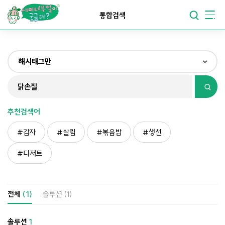
요리가
맛있어지는
부엌
통합검색
요리가
건강해지는
부엌
해시태그만
요리가
쉬워지는
부엌
전체
제목&내용만
추천검색어
재료만
감자
살림
볶음밥
생선
해시태그만
디저트
전체
(1)
솔루션
(1)
솔루션
1