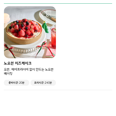
노오븐 치즈케이크
오븐, 에어프라이어 없이 만드는 노오븐
베이킹
준비시간
20분
조리시간
240분