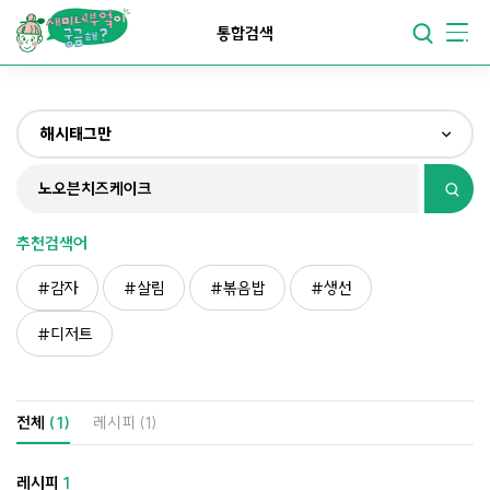
요리가
맛있어지는
부엌
통합검색
요리가
건강해지는
부엌
해시태그만
요리가
쉬워지는
부엌
전체
제목&내용만
추천검색어
재료만
감자
살림
볶음밥
생선
해시태그만
디저트
전체
(1)
레시피
(1)
레시피
1