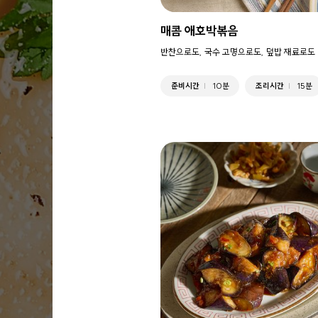
매콤 애호박볶음
반찬으로도, 국수 고명으로도, 덮밥 재료로도 
준비시간
10분
조리시간
15분