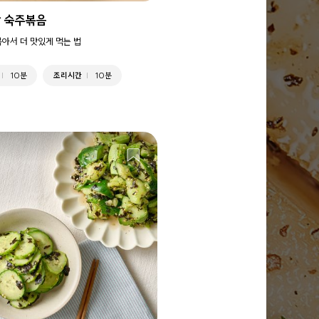
 숙주볶음
볶아서 더 맛있게 먹는 법
10분
조리시간
10분