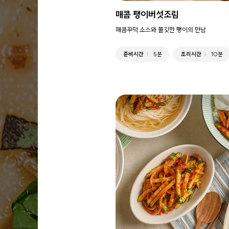
매콤 팽이버섯조림
매콤꾸덕 소스와 쫄깃한 팽이의 만남
준비시간
5분
조리시간
10분