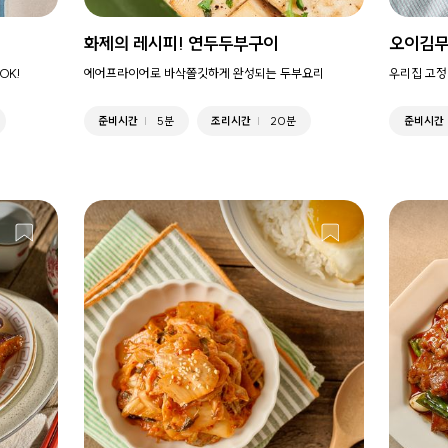
화제의 레시피! 연두두부구이
오이김
OK!
에어프라이어로 바삭쫄깃하게 완성되는 두부요리
우리집 고정
준비시간
5분
조리시간
20분
준비시간