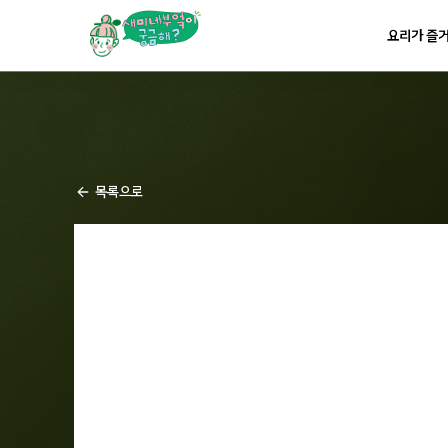
요리가
맛있어지는
부엌
요리가 즐
요리가
건강해지는
부엌
요리가
쉬워지는
부엌
목록으로