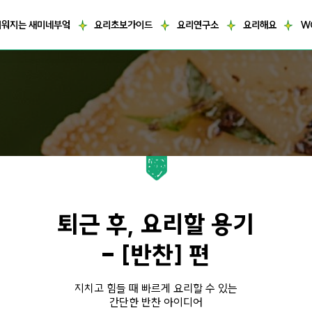
거워지는 새미네부엌
요리초보가이드
요리연구소
요리해요
W
퇴근 후, 요리할 용기
- [반찬] 편
지치고 힘들 때 빠르게 요리할 수 있는
간단한 반찬 아이디어