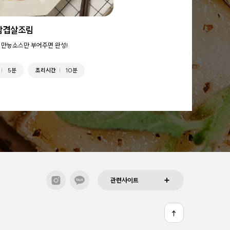
삼겹살조림
 만능소스만 부어주면 완성!
5분
조리시간
10분
관련사이트