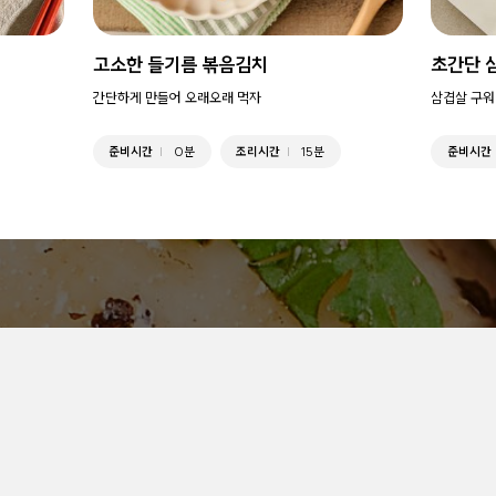
고소한 들기름 볶음김치
초간단 
간단하게 만들어 오래오래 먹자
삼겹살 구워
준비시간
0분
조리시간
15분
준비시간