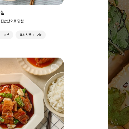
무침
 집반찬으로 당첨
5분
조리시간
2분