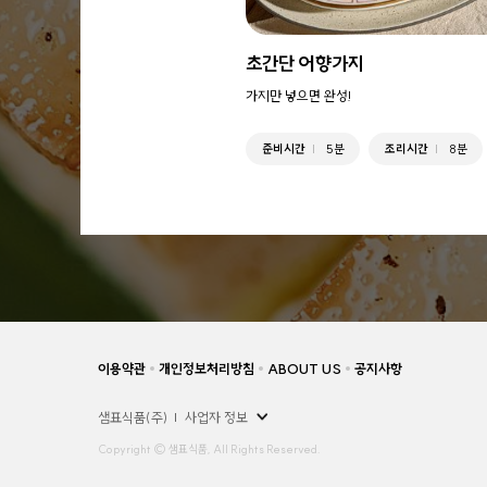
초간단 어향가지
가지만 넣으면 완성!
준비시간
5분
조리시간
8분
이용약관
개인정보처리방침
ABOUT US
공지사항
샘표식품(주)
사업자 정보
Copyright © 샘표식품, All Rights Reserved.