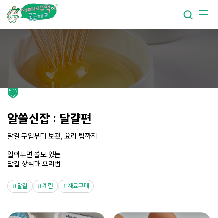
요리가
맛있어지는
부엌
요리가
건강해지는
부엌
요리가
쉬워지는
부엌
알쓸신잡 : 달걀편
달걀 구입부터 보관, 요리 팁까지
알아두면 쓸모 있는
달걀 상식과 요리법
달걀
계란
재료구매