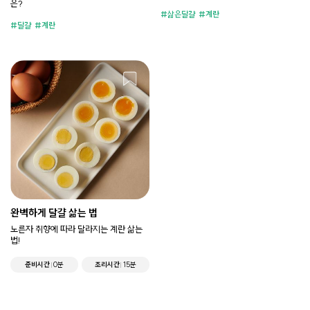
은?
삶은달걀
계란
달걀
계란
완벽하게 달걀 삶는 법
노른자 취향에 따라 달라지는 계란 삶는
법!
준비시간
0분
조리시간
15분