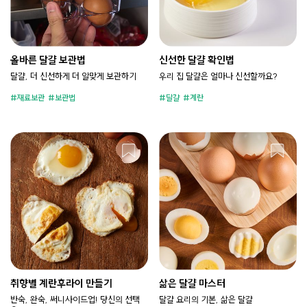
올바른 달걀 보관법
신선한 달걀 확인법
달걀, 더 신선하게 더 알맞게 보관하기
우리 집 달걀은 얼마나 신선할까요?
재료보관
보관법
달걀
계란
취향별 계란후라이 만들기
삶은 달걀 마스터
반숙, 완숙, 써니사이드업! 당신의 선택
달걀 요리의 기본, 삶은 달걀