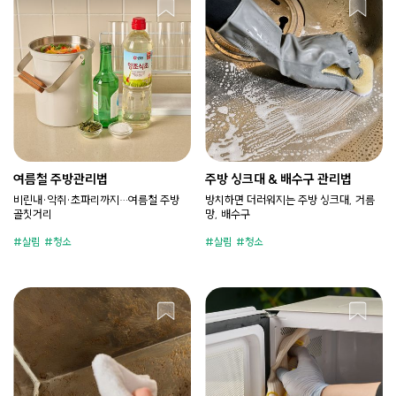
여름철 주방관리법
주방 싱크대 & 배수구 관리법
비린내·악취·초파리까지…여름철 주방
방치하면 더러워지는 주방 싱크대, 거름
골칫거리
망, 배수구
살림
청소
살림
청소