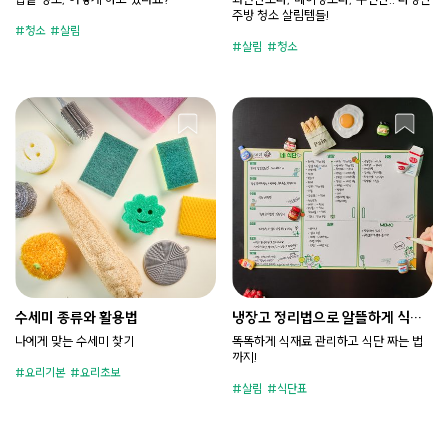
주방 청소 살림템들!
청소
살림
살림
청소
수세미 종류와 활용법
냉장고 정리법으로 알뜰하게 식단
짜기
나에게 맞는 수세미 찾기
똑똑하게 식재료 관리하고 식단 짜는 법
까지!
요리기본
요리초보
살림
식단표