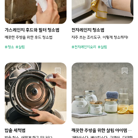
가스레인지 후드와 필터 청소법
전자레인지 청소법
깨끗한 주방을 위한 후드 청소법
자주 쓰는 조리도구, 이렇게 청소하자!
청소
살림
전자레인지요리
살림
밥솥 세척법
깨끗한 주방을 위한 살림 아이템 구
별법
밥솥 청소, 어떻게 하고 있나요?
과탄산소다, 베이킹소다, 구연산.. 다양한