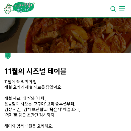
요리가
맛있어지는
부엌
요리가
건강해지는
부엌
요리가
쉬워지는
부엌
11월의 시즈널 테이블
11월에 꼭 먹어야 할
제철 요리와 제철 재료를 담았어요.
제철 재료 ‘배추'와 ‘대파',
달콤함이 차오른 '고구마' 요리 솔루션부터,
김장 시즌, '김치 보관팁'과 '묵은지' 해결 요리,
'쪽파'로 담근 초간단 김치까지!
새미와 함께 11월을 요리해요.