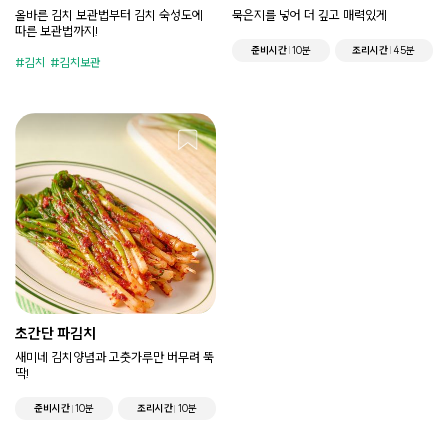
올바른 김치 보관법부터 김치 숙성도에
묵은지를 넣어 더 깊고 매력있게
따른 보관법까지!
준비시간
10분
조리시간
45분
김치
김치보관
초간단 파김치
새미네 김치양념과 고춧가루만 버무려 뚝
딱!
준비시간
10분
조리시간
10분