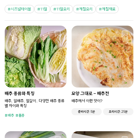
시즈널테이블
11월
11월요리
제철요리
제철재료
배추 종류와 특징
모양 그대로 - 배추전
배추, 알배추, 얼갈이.. 다양한 배추 종류
배추에서 이런 맛이?
별 차이와 특징
준비시간
5분
조리시간
25분
배추
품종