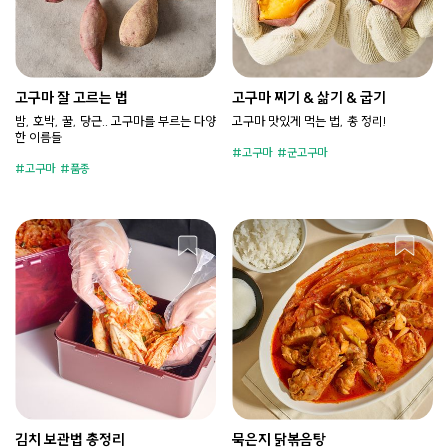
고구마 잘 고르는 법
고구마 찌기 & 삶기 & 굽기
밤, 호박, 꿀, 당근.. 고구마를 부르는 다양
고구마 맛있게 먹는 법, 총 정리!
한 이름들
고구마
군고구마
고구마
품종
김치 보관법 총정리
묵은지 닭볶음탕