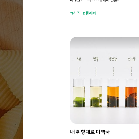
치즈
플래터
내 취향대로 미역국