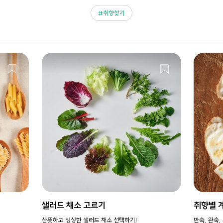
취향찾기
샐러드 채소 고르기
취향별 
산뜻하고 싱싱한 샐러드 채소 선택하기!
반숙, 완숙