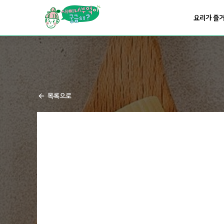
요리가
건강해지는
부엌
요리가 즐
요리가
쉬워지는
부엌
목록으로