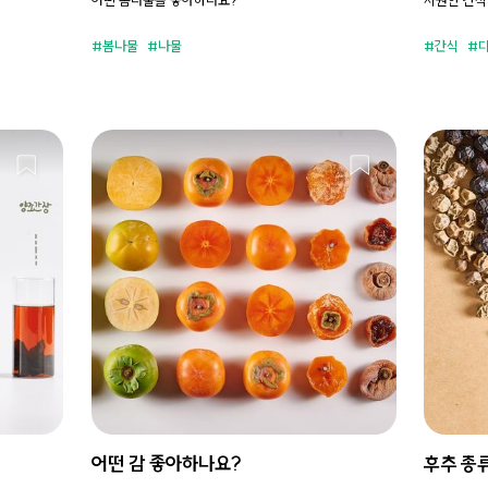
봄나물
나물
간식
어떤 감 좋아하나요?
후추 종