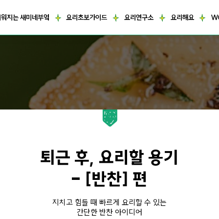
거워지는 새미네부엌
요리초보가이드
요리연구소
요리해요
W
퇴근 후, 요리할 용기
- [반찬] 편
지치고 힘들 때 빠르게 요리할 수 있는
간단한 반찬 아이디어