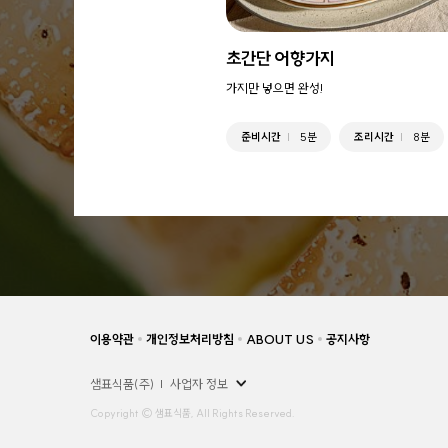
초간단 어향가지
가지만 넣으면 완성!
준비시간
5분
조리시간
8분
이용약관
개인정보처리방침
ABOUT US
공지사항
샘표식품(주)
사업자 정보
Copyright © 샘표식품, All Rights Reserved.