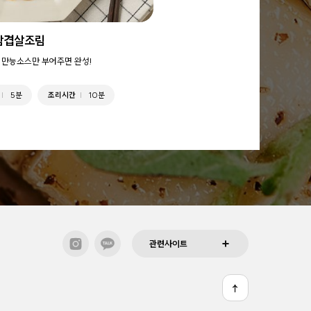
삼겹살조림
 만능소스만 부어주면 완성!
5분
조리시간
10분
관련사이트