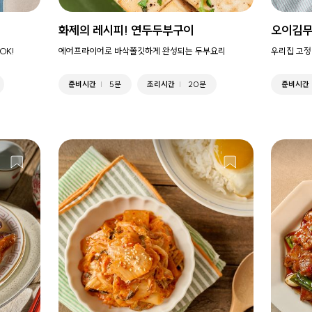
화제의 레시피! 연두두부구이
오이김
OK!
에어프라이어로 바삭쫄깃하게 완성되는 두부요리
우리집 고정
준비시간
5분
조리시간
20분
준비시간