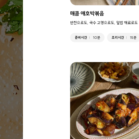
매콤 애호박볶음
반찬으로도, 국수 고명으로도, 덮밥 재료로도 
준비시간
10분
조리시간
15분