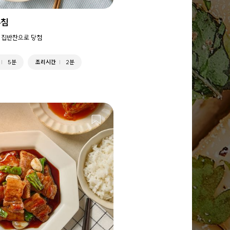
무침
 집반찬으로 당첨
5분
조리시간
2분