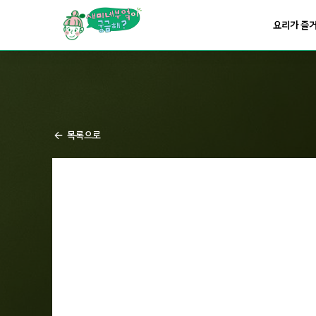
요리가
맛있어지는
부엌
요리가 즐
요리가
건강해지는
부엌
요리가
쉬워지는
부엌
목록으로