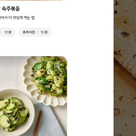
 숙주볶음
볶아서 더 맛있게 먹는 법
10분
조리시간
10분