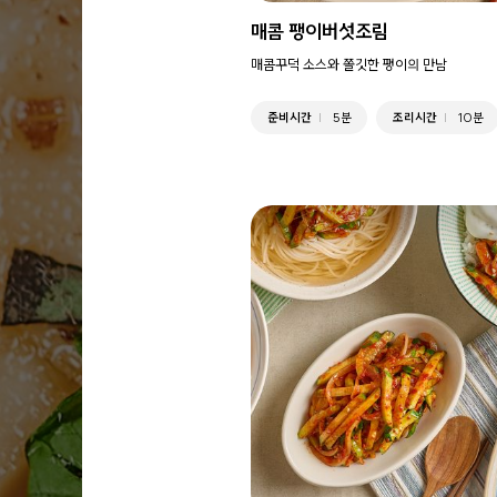
매콤 팽이버섯조림
매콤꾸덕 소스와 쫄깃한 팽이의 만남
준비시간
5분
조리시간
10분