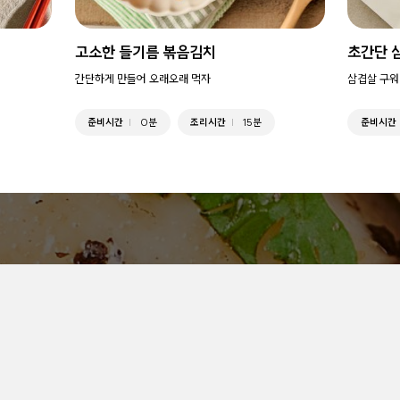
고소한 들기름 볶음김치
초간단 
간단하게 만들어 오래오래 먹자
삼겹살 구워
준비시간
0분
조리시간
15분
준비시간