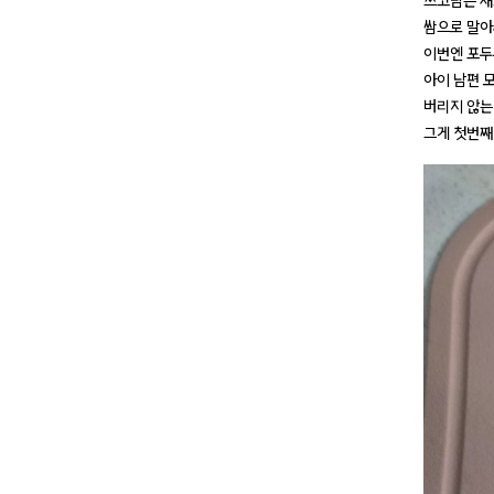
쓰고남은 
쌈으로 말아
이번엔 포두
아이 남편 
버리지 않는
그게 첫번째