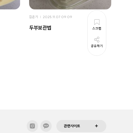
김은기
2025.11.07 09:09
김은기
두부보관법
나도 
스크랩
공유하기
관련사이트