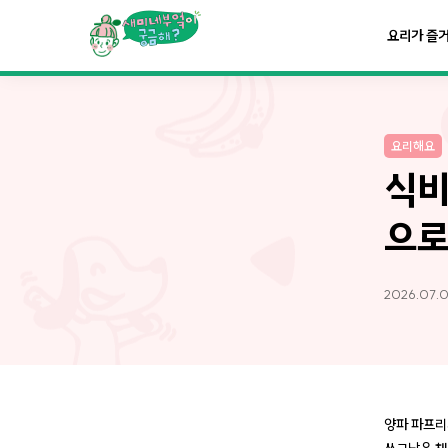
요리가
맛있어지는
부엌
요리가 즐
요리가
건강해지는
부엌
요리해요
요리가
쉬워지는
부엌
식비
으로
2026.07.0
양파 파프리