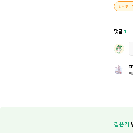
자투리
댓글
1
라
짜
김은기