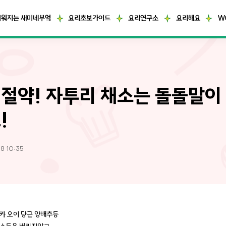
거워지는 새미네부엌
요리초보가이드
요리연구소
요리해요
W
절약! 자투리 채소는 돌돌말이
!
8 10:35
카 오이 당근 양배추등