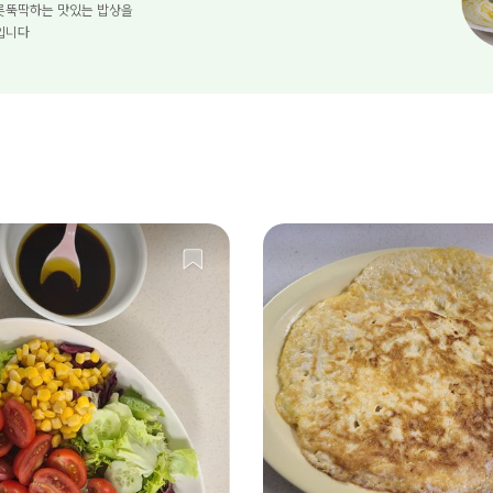
릇뚝딱하는 맛있는 밥상을
입니다