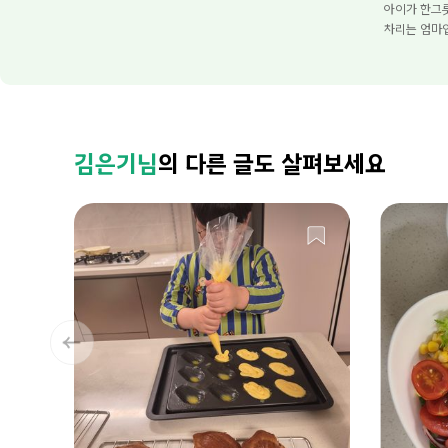
아이가 한그
차리는 엄마
김은기님
의 다른 글도 살펴보세요