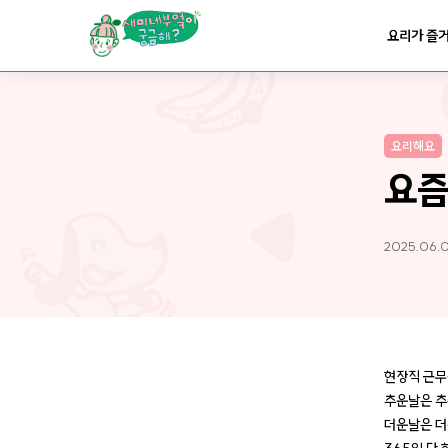
요리가
맛있어지는
부엌
요리가 즐
요리가
건강해지는
부엌
요리해요
요리가
쉬워지는
부엌
요즘
2025.06.0
현장직 근무
추운날은 추
더운날은 더