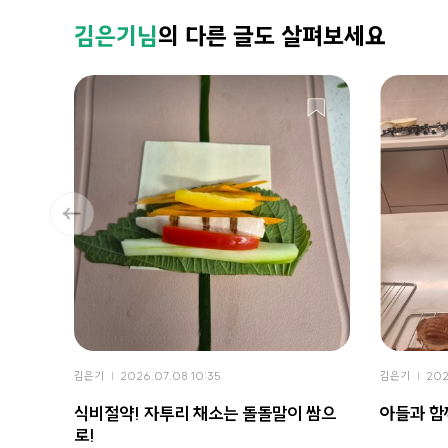
김은기님
의 다른 글도 살펴보세요
김은기
2026.07.08 10:35
김은기
202
식비절약! 자투리 채소는 돌돌말이 쌈으
아들과 함
로!