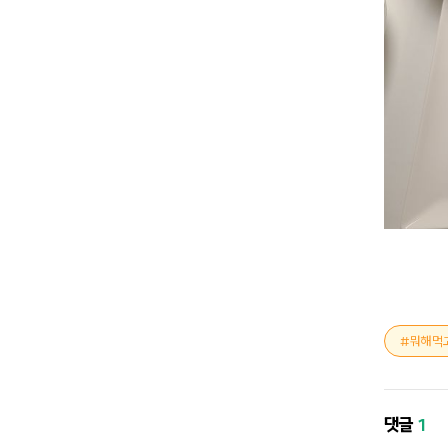
뭐해먹
댓글
1