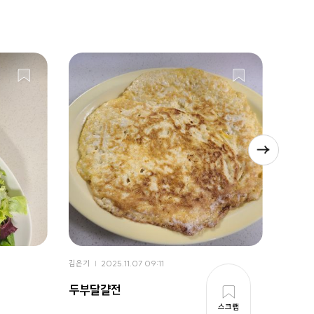
김은기
2025.11.07 09:11
김은기
두부달걀전
두부
스크랩