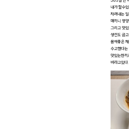
365일 단
내가 할수있
차려내는 일
매끼니 영
그리고 맛
생선도 굽고
몸에좋은 
수고했다는 
맛있는한끼로
바라고있다.