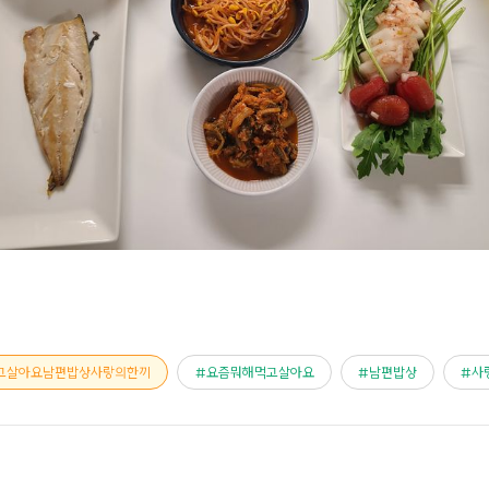
고살아요남편밥상사랑의한끼
요즘뭐해먹고살아요
남편밥상
사