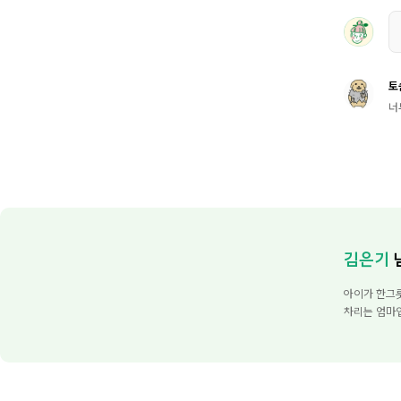
토
너
김은기
아이가 한그
차리는 엄마