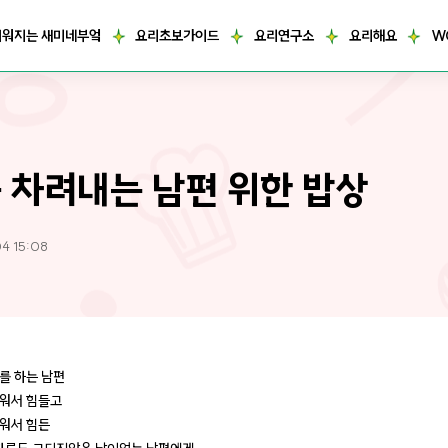
거워지는 새미네부엌
요리초보가이드
요리연구소
요리해요
W
 차려내는 남편 위한 밥상
4 15:08
를 하는 남편
워서 힘들고
워서 힘든