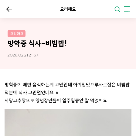
요리해요
요리해요
방학중 식사-비빔밥!
2026.02.21 21:37
방학중에 매번 음식하는게 고민인데 아이입맛으루사로잡은 비빔밥
덕분에 식사 고민덜었네요 ㅎ
저당고추장으로 양념장만들어 일주일동안 잘 먹었어요