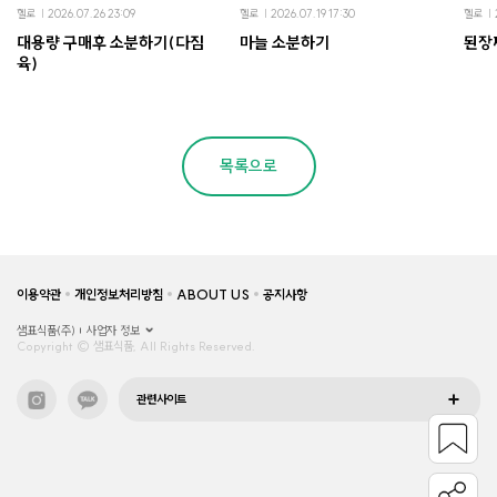
헬로
2026.07.26 23:09
헬로
2026.07.19 17:30
헬로
대용량 구매후 소분하기(다짐
마늘 소분하기
된장
육)
목록으로
이용약관
개인정보처리방침
ABOUT US
공지사항
샘표식품(주)
사업자 정보
Copyright © 샘표식품, All Rights Reserved.
관련사이트