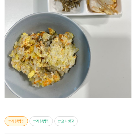
계란밥찜
계란밥찜
요리빙고