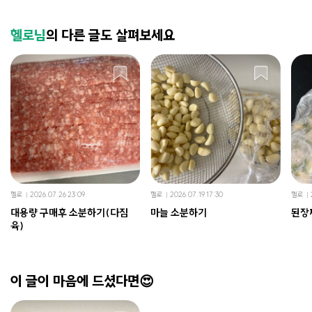
헬로님
의 다른 글도 살펴보세요
헬로
2026.07.26 23:09
헬로
2026.07.19 17:30
헬로
대용량 구매후 소분하기(다짐
마늘 소분하기
된장
육)
이 글이 마음에 드셨다면😍