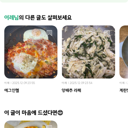
이레님
의 다른 글도 살펴보세요
이레
2025.12.09 23:55
이레
2025.12.09 23:54
이레
에그인헬
양배추 라페
계란
이 글이 마음에 드셨다면😍