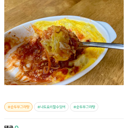
순두부그라탕
나도요리할수있어
순두부그라탕
댓글
0