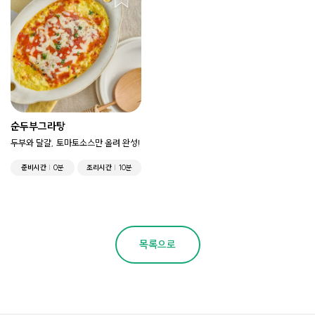
순두부그라탕
두부와 달걀, 토마토소스만 올려 완성!
준비시간
0분
조리시간
10분
목록으로