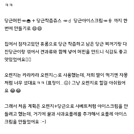
ㅋㅋ
당근머핀🥕🧁 + 당근착즙쥬스 🥕🧃 당근아이스크림🥕🍦 까지 한
번에 만들기로 😄😄
집에서 잠자고있던 휴롬으로 당근 착즙하고 남은 당근 찌꺼기랑 다
진당근이랑 섞어서 견과류와 함께 넣어 머핀을 만드니 식감도 좋고
맛있었어요👍🏻
오렌지는 카라카라 오렌지🍊로 사용했는데, 저희 딸이 먹기엔 자몽
처럼 너무 셨대요ㅋㅋ (표정이...😖) 그냥 오렌지로 할걸 아쉬웠어
요 😂😂
그래서 처음 계획은 오렌지+당근으로 샤베트처럼 아이스크림을 만
들려고 했는데, 거기에 꿀과 사과요플레를 추가해서 요플레 아이스
크림을 만들었어요 :-)