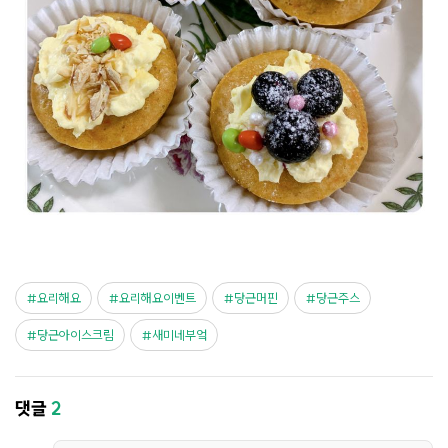
요리해요
요리해요이벤트
당근머핀
당근주스
당근아이스크림
새미네부엌
댓글
2