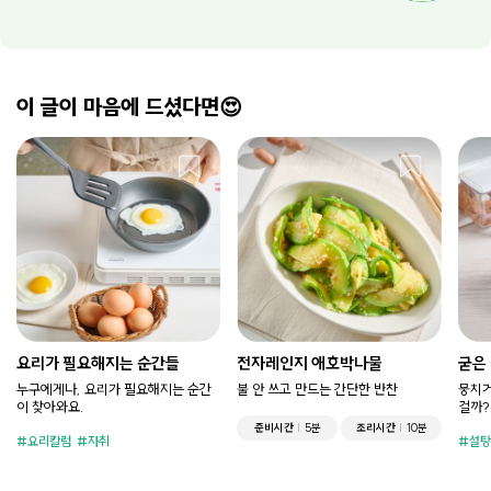
이 글이 마음에 드셨다면😍
요리가 필요해지는 순간들
전자레인지 애호박나물
굳은
누구에게나, 요리가 필요해지는 순간
불 안 쓰고 만드는 간단한 반찬
뭉치거
이 찾아와요.
걸까?
준비시간
5분
조리시간
10분
요리칼럼
자취
설탕