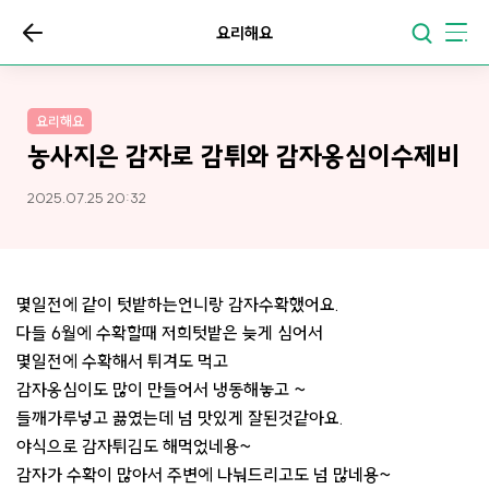
요리해요
요리해요
농사지은 감자로 감튀와 감자옹심이수제비
2025.07.25 20:32
몇일전에 같이 텃밭하는언니랑 감자수확했어요.
다들 6월에 수확할때 저희텃밭은 늦게 심어서
몇일전에 수확해서 튀겨도 먹고
감자옹심이도 많이 만들어서 냉동해놓고 ~
들깨가루넣고 끓였는데 넘 맛있게 잘된것같아요.
야식으로 감자튀김도 해먹었네용~
감자가 수확이 많아서 주변에 나눠드리고도 넘 많네용~