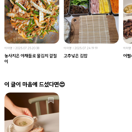
이미영
2025.07.25 20:38
이미영
2025.07.24 19:19
이미영
농사지은 야채들로 물김치 겉절
고추넣은 김밥
어쩔
이
이 글이 마음에 드셨다면😍