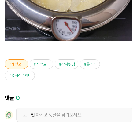
제철요리
제철요리
감자튀김
옹심이
옹심이수제비
댓글
0
로그인
하시고 댓글을 남겨보세요.