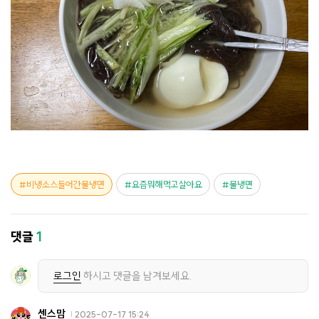
비냉소스들어간물냉면
요즘뭐해먹고살아요
물냉면
댓글
1
로그인
하시고 댓글을 남겨보세요.
센스맘
2025-07-17 15:24