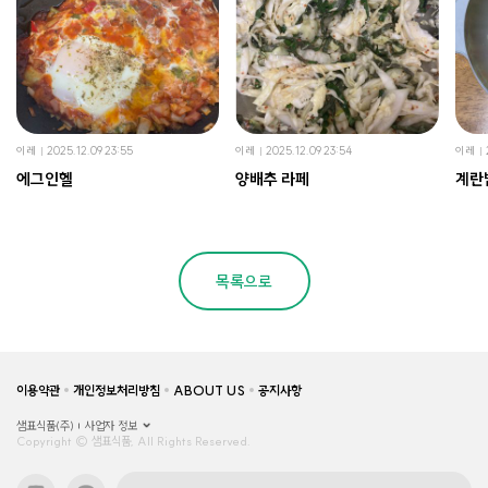
이레
2025.12.09 23:55
이레
2025.12.09 23:54
이레
에그인헬
양배추 라페
계란
목록으로
이용약관
개인정보처리방침
ABOUT US
공지사항
샘표식품(주)
사업자 정보
Copyright © 샘표식품, All Rights Reserved.