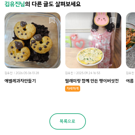
김유진님
의 다른 글도 살펴보세요
김유진
2026.05.06 13:28
김유진
2025.09.24 16:53
김유진
애벌레과자만들기
딸래미랑 함께 만든 팽이버섯전
여름
자세하게
목록으로