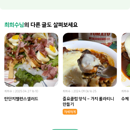
최희수님
의 다른 글도 살펴보세요
최희수
2025.04.27 16:10
최희수
2024.09.06 16:25
최희수
탄단지밸런스샐러드
즐요클럽 양식 - 가지 롤라티니
수제
만들기
자세하게