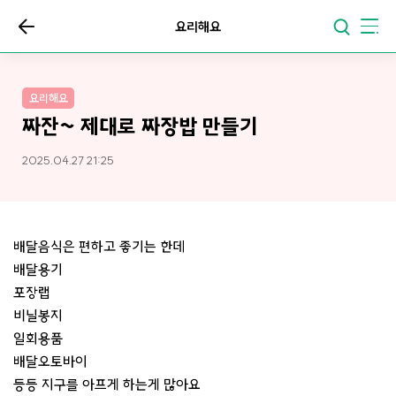
요리해요
요리해요
짜잔~ 제대로 짜장밥 만들기
2025.04.27 21:25
배달음식은 편하고 좋기는 한데
배달용기
포장랩
비닐봉지
일회용품
배달오토바이
등등 지구를 아프게 하는게 많아요