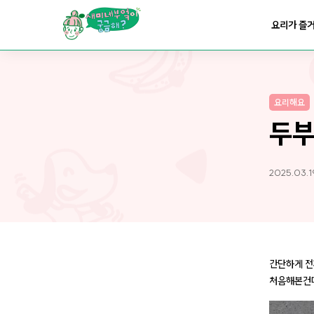
요리가
맛있어지는
부엌
요리가 즐
요리가
건강해지는
부엌
요리해요
요리가
쉬워지는
부엌
두
2025.03.1
간단하게 
처음해본건