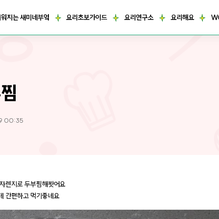
거워지는 새미네부엌
요리초보가이드
요리연구소
요리해요
W
부찜
9 00:35
전자렌지로 두부찜해봣어요
데 간편하고 먹기좋네요