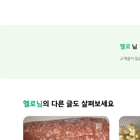
헬로
님
소개글이 없
헬로님
의 다른 글도 살펴보세요