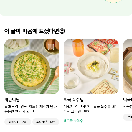
이 글이 마음에 드셨다면😍
계란떡찜
떡국 육수팁
떡국
떡과 달걀, 연두, 자투리 채소가 만나
어떻게, 어떤 맛으로 떡국 육수를 내야
깔끔한
든든한 한 끼가 되다!
하지 고민했다면?
준
떡국
육수
준비시간
5분
조리시간
10분