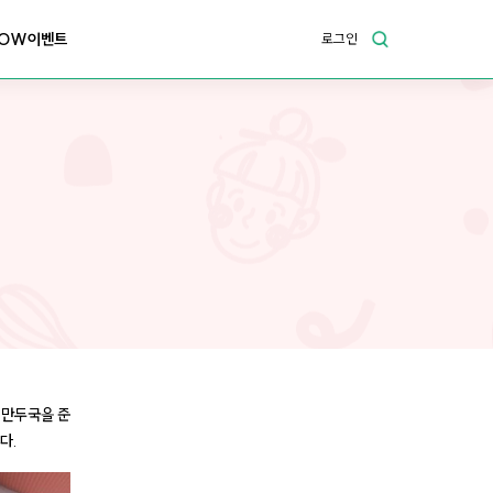
OW이벤트
로그인
떡만두국을 준
다.