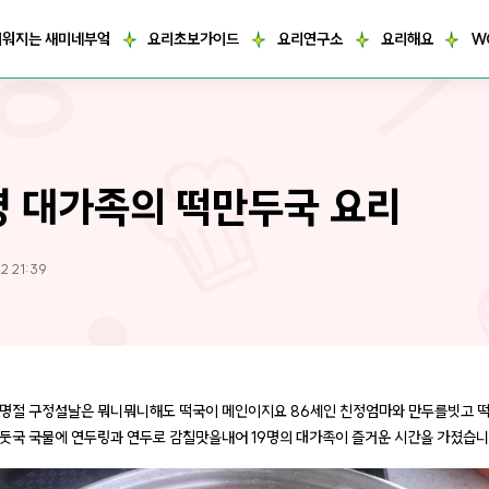
거워지는 새미네부엌
요리초보가이드
요리연구소
요리해요
W
명 대가족의 떡만두국 요리
2 21:39
명절 구정설날은 뭐니뭐니해도 떡국이 메인이지요 86세인 친정엄마와 만두를빗고 
둣국 국물에 연두링과 연두로 감칠맛을내어 19명의 대가족이 즐거운 시간을 가졌습니