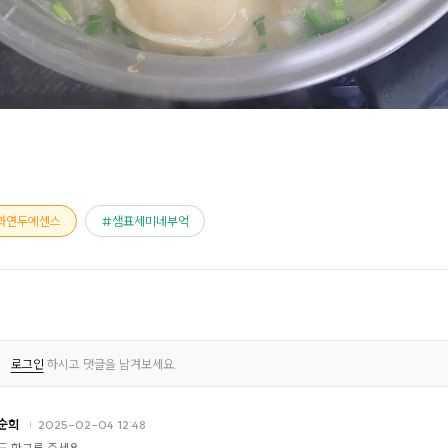
과연두에센스
샘표세미네부억
로그인
하시고 댓글을 남겨보세요.
순희
2025-02-04 12:48
도 한그릇 주세용