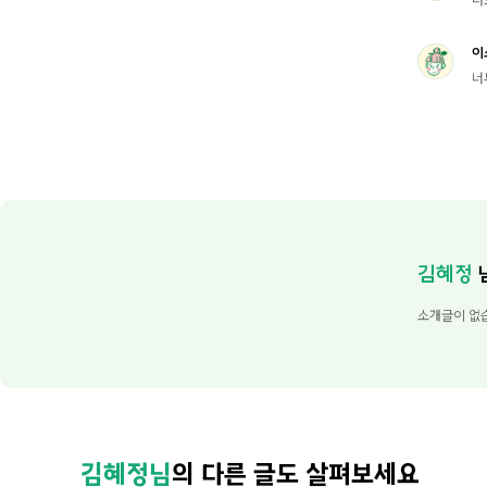
이
너
김혜정
소개글이 없
김혜정님
의 다른 글도 살펴보세요