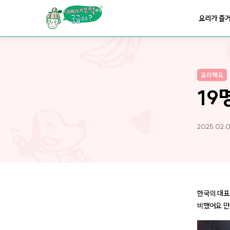
요리가
맛있어지는
부엌
요리가 즐
요리가
건강해지는
부엌
요리해요
요리가
쉬워지는
부엌
19
2025.02.0
한국의 대표
비했어요 만