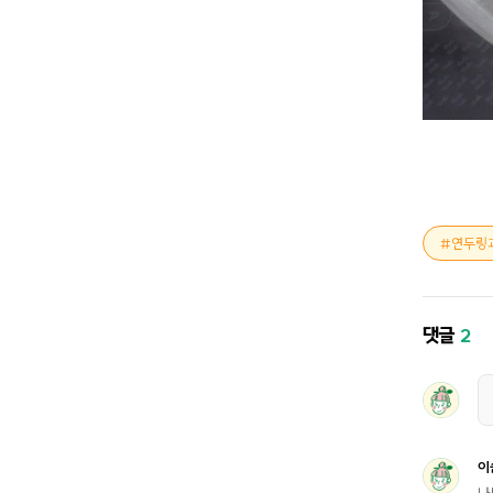
연두링
댓글
2
이
나