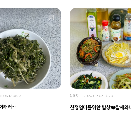
5.03.17 08:13
김혜정
2023.09.03 14:20
냉이캐러~
친정엄마를위한 밥상❤️잡채와