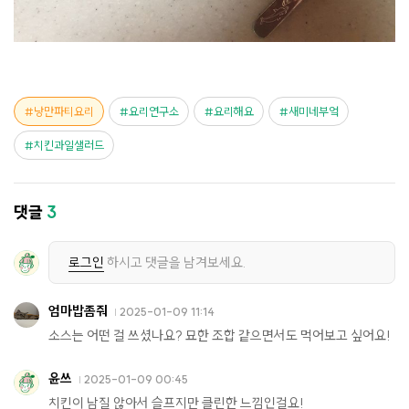
낭만파티요리
요리연구소
요리해요
새미네부엌
치킨과일샐러드
댓글
3
로그인
하시고 댓글을 남겨보세요.
엄마밥좀줘
2025-01-09 11:14
소스는 어떤 걸 쓰셨나요? 묘한 조합 같으면서도 먹어보고 싶어요!
윤쓰
2025-01-09 00:45
치킨이 남질 않아서 슬프지만 클린한 느낌인걸요!