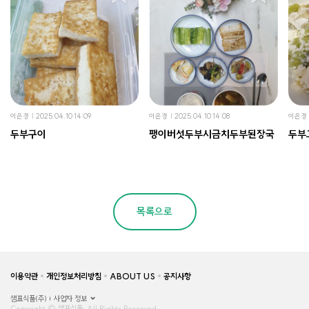
이은경
2025.04.10 14:09
이은경
2025.04.10 14:08
이은경
두부구이
팽이버섯두부시금치두부된장국
두부
목록으로
이용약관
개인정보처리방침
ABOUT US
공지사항
샘표식품(주)
사업자 정보
Copyright © 샘표식품, All Rights Reserved.