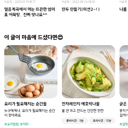
이은주
2023.01.19 18:17
이은주
2022.09.24 08:51
이은주
얼음계곡에서 먹는 뜨끈한 엄마
만두 만들기(미션2-! )
나를 
표 어묵탕.. 진짜 맛나요^^
이 글이 마음에 드셨다면😍
요리가 필요해지는 순간들
전자레인지 애호박나물
굳은
누구에게나, 요리가 필요해지는 순간
불 안 쓰고 만드는 간단한 반찬
뭉치거
이 찾아와요.
걸까?
준비시간
5분
조리시간
10분
요리칼럼
자취
설탕