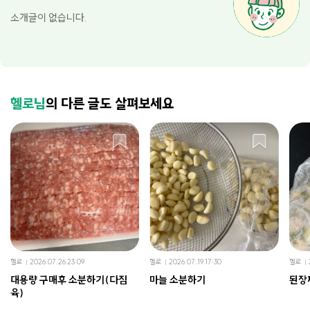
소개글이 없습니다.
헬로님
의 다른 글도 살펴보세요
헬로
2026.07.26 23:09
헬로
2026.07.19 17:30
헬로
대용량 구매후 소분하기(다짐
마늘 소분하기
된장
육)