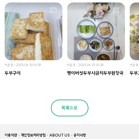
이은경
2025.04.10 14:09
이은경
2025.04.10 14:08
이은경
두부구이
팽이버섯두부시금치두부된장국
두부
목록으로
이용약관
개인정보처리방침
ABOUT US
공지사항