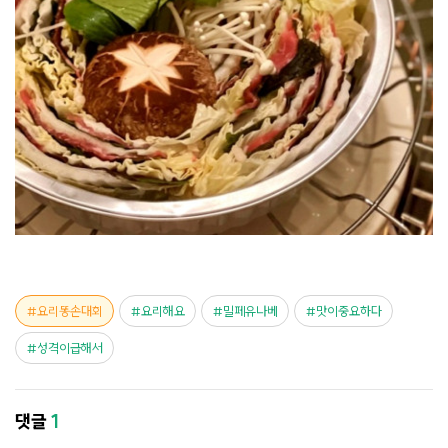
요리똥손대회
요리해요
밀페유나베
맛이중요하다
성격이급해서
댓글
1