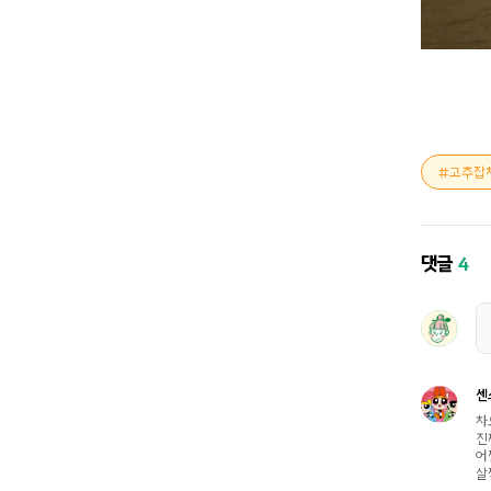
고추잡
댓글
4
센
차
진
어
살