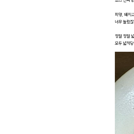
소스 진짜 
피망, 돼지
너무 놀랐잖
정말 정말 
모두 넓적당