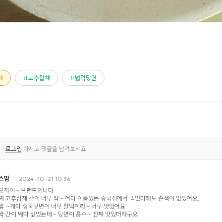
채
고추잡채
넓적당면
로그인
하시고 댓글을 남겨보세요.
스맘
2024-10-21 10:36
오차이~ 브랜드입니다
짜 고추잡채 간이 너무 딱~ 어디 이름있는 중국집에서 먹었다해도 손색이 없었어요.
쩜 ~게다 중국당면이 너무 찰떡이라~ 너무 맛있어요
짝 간이 쎄다 싶었는데~ 당면이 흡수~ 진짜 맛있더라구요