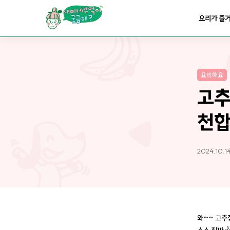
요리가
맛있어지는
부엌
요리가 즐
요리가
건강해지는
부엌
요리해요
요리가
쉬워지는
부엌
고추
천
2024.10.14
와~~ 고추