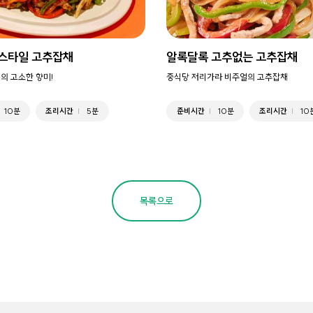
스타일 고추잡채
알록달록 고추없는 고추잡채
의 고소한 향미!
중식당 저리가라 비주얼의 고추잡채
10분
조리시간
5분
준비시간
10분
조리시간
10
목록으로