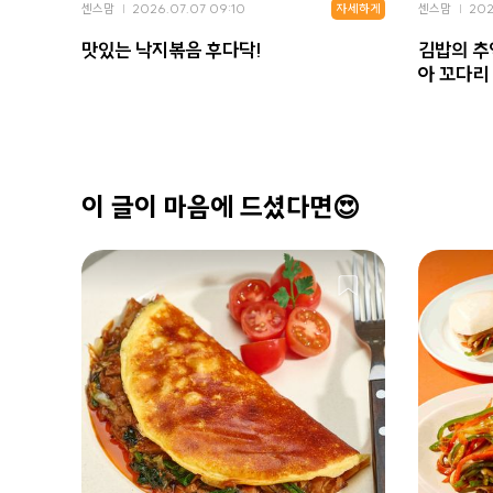
자세하게
센스맘
2026.07.07 09:10
센스맘
202
맛있는 낙지볶음 후다닥!
김밥의 추
아 꼬다리 
이 글이 마음에 드셨다면😍