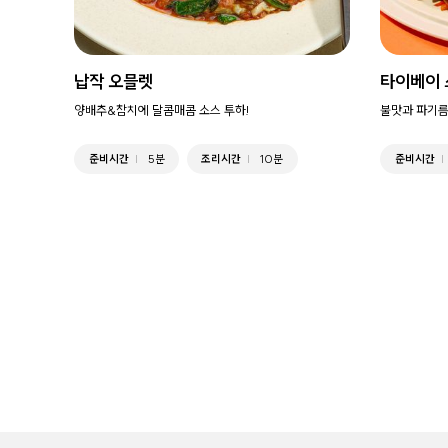
납작 오믈렛
타이베이 
양배추&참치에 달콤매콤 소스 투하!
불맛과 파기름
준비시간
5분
조리시간
10분
준비시간