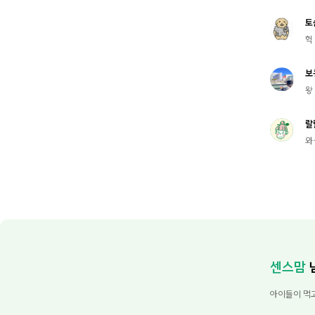
토
헉
보
왕 
랄
와
센스맘
아이들이 먹