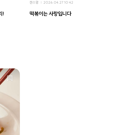
센스맘
2026.04.27 10:42
센스맘
리!
떡볶이는 사랑입니다
너무 