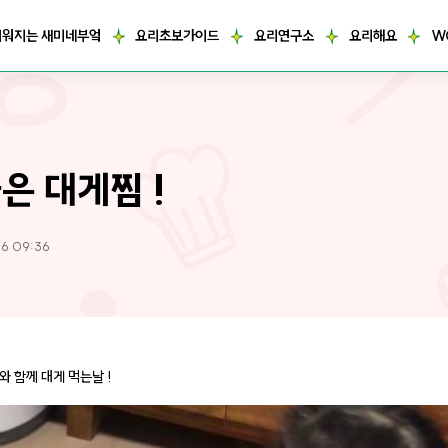
거워지는 새미네부엌
요리초보가이드
요리연구소
요리해요
W
은 대게찜 !
06 09:36
와 함께 대게 먹는날 !