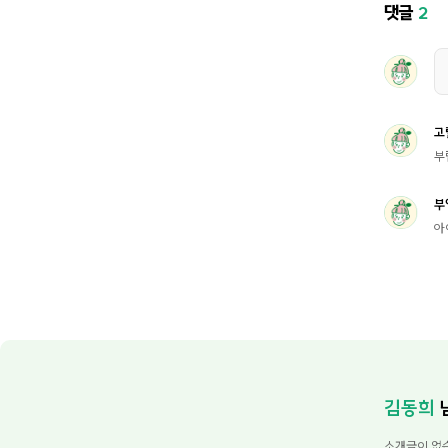
댓글
2
고
부
부
아
김동희
소개글이 없