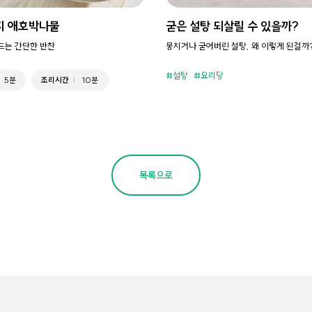
지 애호박나물
굳은 설탕 되살릴 수 있을까?
만드는 간단한 반찬
뭉치거나 굳어버린 설탕, 왜 이렇게 된걸까
설탕
요리당
5분
조리시간
10분
목록으로