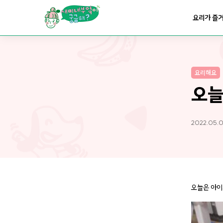
요리가
맛있어지는
부엌
요리가 즐
요리가
건강해지는
부엌
요리해요
요리가
쉬워지는
부엌
오늘
2022.05.
오늘은 아이