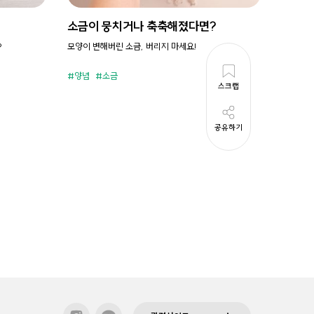
소금이 뭉치거나 축축해졌다면?
시원새
?
모양이 변해버린 소금, 버리지 마세요!
휘리릭 냉
양념
소금
준비시
스크랩
공유하기