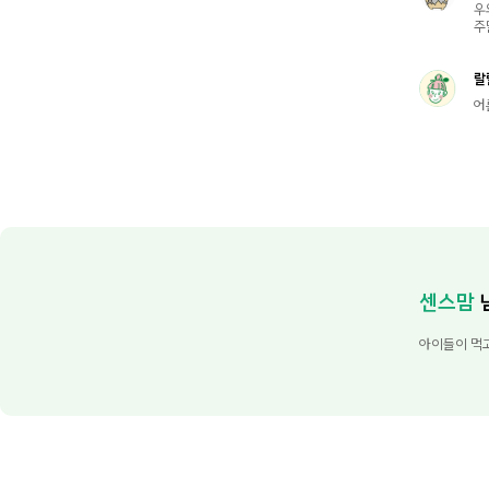
우
주말
랄
어
센스맘
아이들이 먹