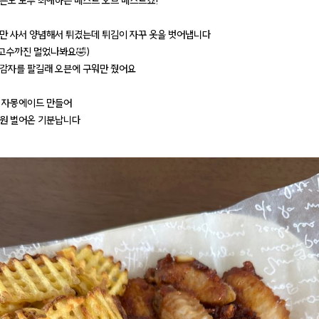
른도 모두 최애하는 베스트 오브 베스트죠!
만 사서 양념해서 튀겼는데 튀김이 자꾸 옷을 벗어냅니다
 고수까진 멀었나봐요🤣)
감자를 팔길래 오븐에 구워만 줬어요
 자몽에이드 만들어
원 벌어온 기분납니다