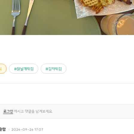
식
닭날개튀김
감자튀김
로그인
하시고 댓글을 남겨보세요.
순맘
2024-09-26 17:07