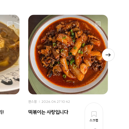
센스맘
2026.04.27 10:42
센스맘
리!
떡볶이는 사랑입니다
너무 
스크랩