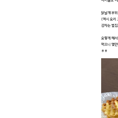
아이들도 어
닭날개 부위
(역시 요리
감자는 벌집
요렇게 해서
먹으니 몇만
ㅎㅎ