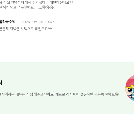
와 직접 양념까지 해서 튀기셨다니 대단하신데요??
 야식으로 먹구싶어요.........🤤🤤🤤
랄라공주맘
2024-09-25 20:37
른들도 저녁엔 치맥으로 딱일듯요^^
님
고싶어하는 메뉴는 직접 해주고싶어요! 새로운 레시피에 성공하면 기분이 좋아요😀