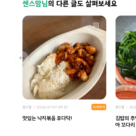
센스맘님
의 다른 글도 살펴보세요
자세하게
센스맘
2026.07.07 09:10
센스맘
202
맛있는 낙지볶음 후다닥!
김밥의 추
아 꼬다리 