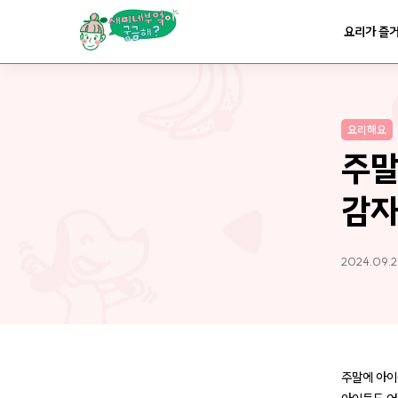
요리가
맛있어지는
부엌
요리가 즐
요리가
건강해지는
부엌
요리해요
요리가
쉬워지는
부엌
주말
감자
2024.09.2
주말에 아이