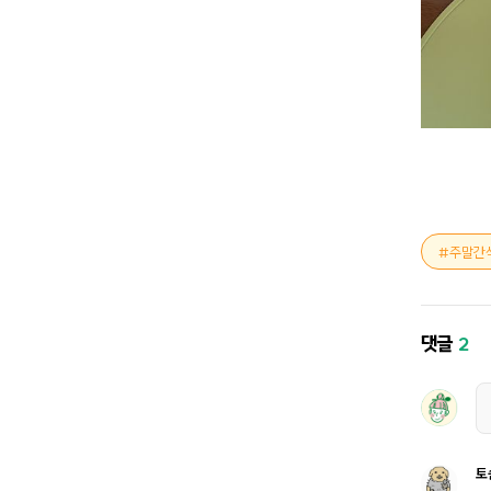
주말간
댓글
2
토