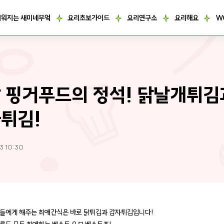
거워지는 새미네부엌
요리초보가이드
요리연구소
요리해요
W
 핑거푸드의 정석! 닭날개튀김
튀김!
3 10:30
들에게 해주는 최애간식은 바로 닭튀김과 감자튀김입니다!