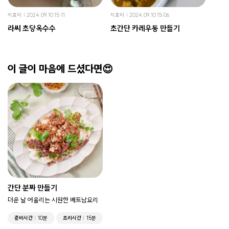
지효미
2024.09.10 15:11
지효미
2024.09.10 15:06
라씨 초당옥수수
초간단 카레우동 만들기
이 글이 마음에 드셨다면😍
간단 분짜 만들기
더운 날 어울리는 시원한 베트남요리
준비시간
10분
조리시간
15분