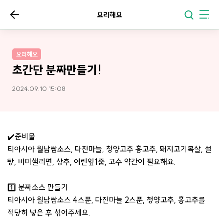
요리해요
요리해요
초간단 분짜만들기!
2024.09.10 15:08
✔️준비물
티아시아 월남쌈소스, 다진마늘, 청양고추 홍고추, 돼지고기목살, 설
탕, 버미샐리면, 상추, 어린잎1줌, 고수 약간이 필요해요.
1️⃣ 분짜소스 만들기
티아시아 월남쌈소스 4스푼, 다진마늘 2스푼, 청양고추, 홍고추를
적당히 넣은 후 섞어주세요.