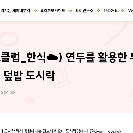
거워지는 새미네부엌
요리초보가이드
요리연구소
요리해요
W
클럽_한식☁️) 연두를 활용한
 덮밥 도시락
06 01:30
 도시락 싸서 병원다니는 간호사 키요미 도시락입니다! @kiyomi_dosirak