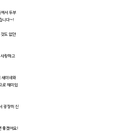
폼에서 두부
습니다~!
 것도 없던
를 사랑하고
서 새미네와
으로 재미있
서 굉장히 신
면 좋겠어요!