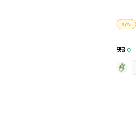
연두
댓글
0