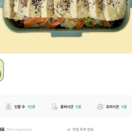
인분 수
1인분
준비시간
5분
조리시간
5분
재료
부침 두부 반모
Main Ingredient