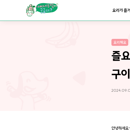
요리가
맛있어지는
부엌
요리가 즐
요리가
건강해지는
부엌
요리해요
요리가
쉬워지는
부엌
즐요
구이
2024.09.
안녕하세요~!