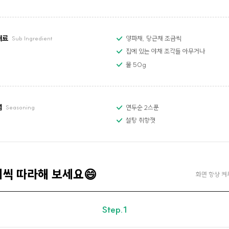
재료
양파채, 당근채 조금씩
Sub Ingredient
집에 있는 야채 조각들 아무거나
물 50g
념
연두순 2스푼
Seasoning
설탕 취향껏
계씩 따라해 보세요😄
화면 항상 켜
Step.1