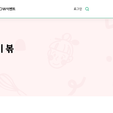
OW이벤트
로그인
기 볶