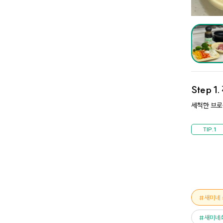
Step 1.
세척한 브로
새미네 
새미네