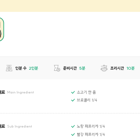
인분 수
2인분
준비시간
5분
조리시간
10분
재료
소고기 한 줌
Main Ingredient
브로콜리 1/4
재료
노랑 파프리카 1/4
Sub Ingredient
빨강 파프리카 1/4