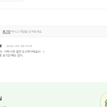
로그인
하시고 댓글을 남겨보세요.
콩
2024-09-05 11:09
걱.. 지짜 너무 알찬 도시락이에요!!!! : >
후 보기만 해도 침이...
님