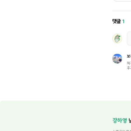
댓글
1
보
허
후
강하영