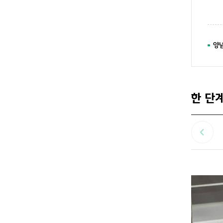
양
한 단