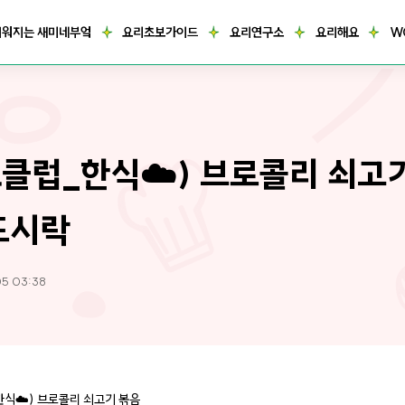
거워지는 새미네부엌
요리초보가이드
요리연구소
요리해요
W
클럽_한식☁️) 브로콜리 쇠고
도시락
05 03:38
식☁️) 브로콜리 쇠고기 볶음