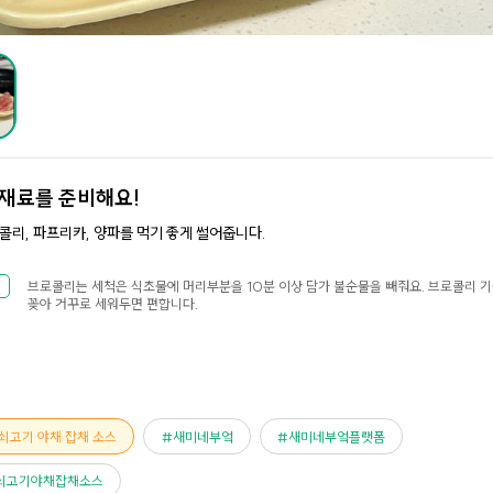
재료를 준비해요!
콜리, 파프리카, 양파를 먹기 좋게 썰어줍니다.
브로콜리는 세척은 식초물에 머리부분을 10분 이상 담가 불순물을 빼줘요. 브로콜리 
꽂아 거꾸로 세워두면 편합니다.
쇠고기 야채 잡채 소스
새미네부엌
새미네부엌플랫폼
쇠고기야채잡채소스