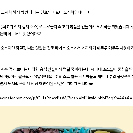
 도시락 싸서 병원 다니는 간호사 키요미 도시락입니다~!
 [쇠고기 야채 잡채 소스]로 브로콜리 쇠고기 볶음을 만들어서 도시락을 싸봤습니다~
는데 너모너모 맛있어요🤍
 소스지만 감칠맛 나는 맛있는 간장 베이스 소스여서 여기저기 휘뚜루 마뚜루 사용하기
 계속 먹기 보다는 다양한 음식 만들어서 먹길 좋아하는데, 새미네 소스들이 중심을 
되어있어서 활용도가 정말 좋네요! ㅎㅎ 소스 활용 레시피들도 새미네 부엌 플랫폼에
면서 도시락 준비가 넘넘 재밌어질 것 같아 기대가 됩니다❤️
www.instagram.com/p/C_fzYnwyPsW/?igsh=MTAwMjhhM2dqYm44eA