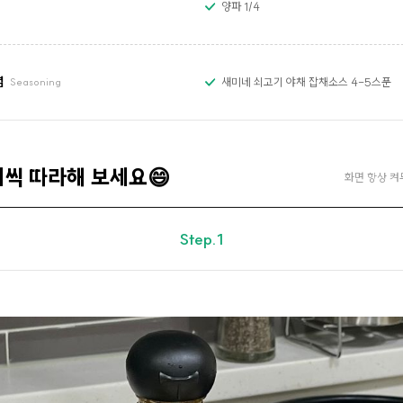
양파 1/4
념
새미네 쇠고기 야채 잡채소스 4-5스푼
Seasoning
계씩 따라해 보세요😄
화면 항상 켜
Step.1