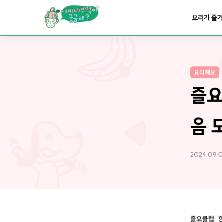
요리가
맛있어지는
부엌
요리가 즐
요리가
건강해지는
부엌
요리해요
요리가
쉬워지는
부엌
즐요
음 
2024.09.
즐요클럽_한