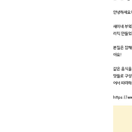
안녕하세요!
새미네 부엌
리릭 만들었
본질은 잡채
아요!
같은 음식을
맛들로 구성
어서 따라하
https://