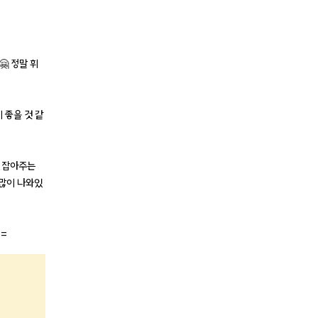
 정말 휘
 좋을 것 같
딱 잡아주는
 많이 나와있
==