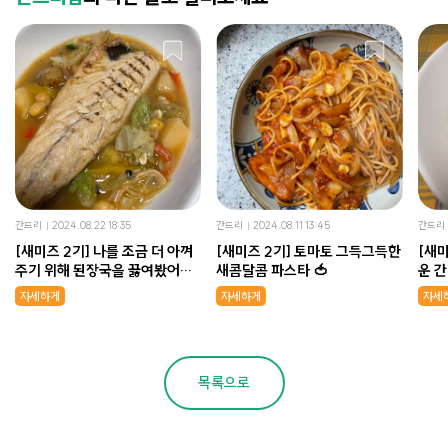
간드리
2024.08.22 18:35
간드리
2024.08.11 13:45
간드리
[새미즈 2기] 나를 조금 더 아껴
[새미즈 2기] 토마토 그득그득한
[새미
주기 위해 된장국을 끓여봤어요!
새콤달콤 파스타 🍅
운 
이름하야 고등어 된장국!
💚
자세하게
자세하게
자세
목록으로