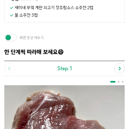
새미네 부엌 계란 쇠고기 장조림소스 소주잔 2컵
물 소주잔 3컵
화면 항상 켜두기
한 단계씩 따라해 보세요😄
Step.1