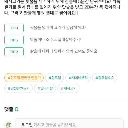
돼지고기는 핏물을 제거하기 위해 찬물에 5분간 담궈주어요! 깍둑
썰기로 썰어 잡내를 없애기 위한 맛술을 넣고 20분간 푹 끓여줍니
다. 그러고 찬물에 헹궈 결대로 찢어줘요!!
핏물을 없애야 요리가 깔끔해져요!
맛술이나 소주로 잡내잡아주기!
삶을때 대파나 양파와 함께 끓여도 좋아요
장조림 밑반찬 만들기
장조림
새미네부엌
장조림소스
밑반찬만들기
앞다리살
돼지고기
댓글
0
로그인
하시고 댓글을 남겨보세요.