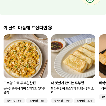
이 글이 마음에 드셨다면😍
고소함 가득 두부달걀전
더 맛있게 만드는 두부전
바삭
높아진 물가에 식비 절약하고 싶다면
달걀물 입혀 고소하게 만드는 두부 요
바삭하
클릭!
리
준
준비시간
5분
조리시간
5분
준비시간
10분
조리시간
20분