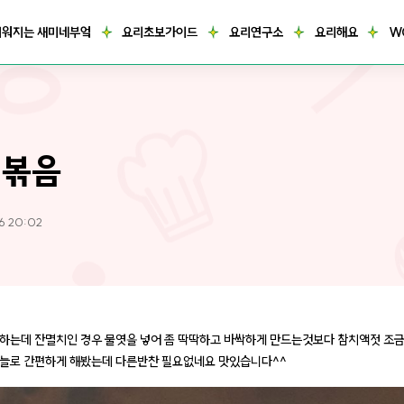
거워지는 새미네부엌
요리초보가이드
요리연구소
요리해요
W
치볶음
6 20:02
하는데 잔멸치인 경우 물엿을 넣어 좀 딱딱하고 바싹하게 만드는것보다 참치액젓 조금
늘로 간편하게 해봤는데 다른반찬 필요없네요 맛있습니다^^