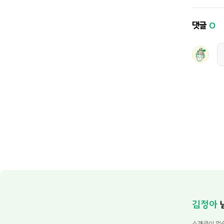
댓글
0
김정아
소개글이 없