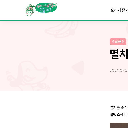
요리가
맛있어지는
부엌
요리가 즐
요리가
건강해지는
부엌
요리해요
요리가
쉬워지는
부엌
멸
2024.07.2
멸치를 좋아
설탕조금 마