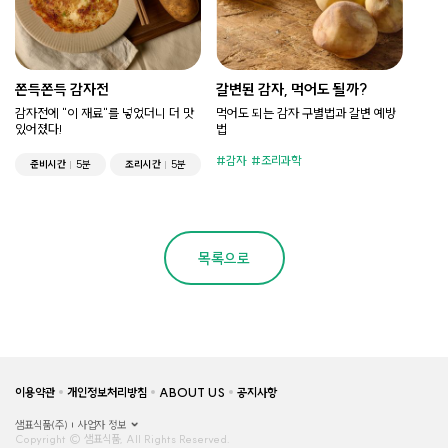
쫀득쫀득 감자전
갈변된 감자, 먹어도 될까?
감자전에 "이 재료"를 넣었더니 더 맛
먹어도 되는 감자 구별법과 갈변 예방
있어졌다!
법
감자
조리과학
준비시간
5분
조리시간
5분
목록으로
이용약관
개인정보처리방침
ABOUT US
공지사항
샘표식품(주)
사업자 정보
Copyright © 샘표식품, All Rights Reserved.