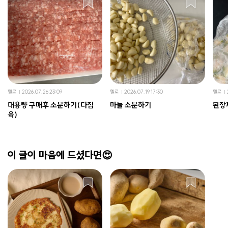
헬로
2026.07.26 23:09
헬로
2026.07.19 17:30
헬로
대용량 구매후 소분하기(다짐
마늘 소분하기
된장
육)
이 글이 마음에 드셨다면😍