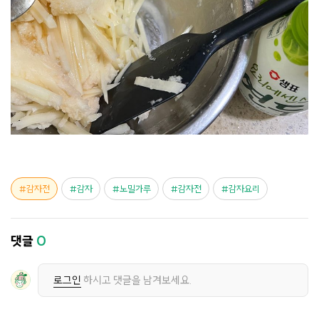
감자전
감자
노밀가루
감자전
감자요리
댓글
0
로그인
하시고 댓글을 남겨보세요.