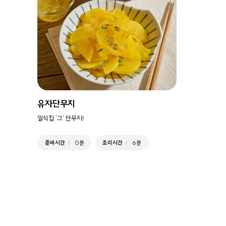
유자단무지
일식집 '그' 단무지!
준비시간
0분
조리시간
6분