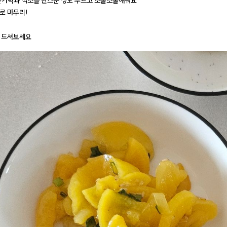
1숟가락과 식초를 반스푼 정도 두르고 조물조물해줘요
깨로 마무리!
 드셔보세요