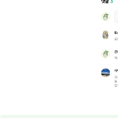
댓글
3
토
오
간
꺄
사
고
요
감