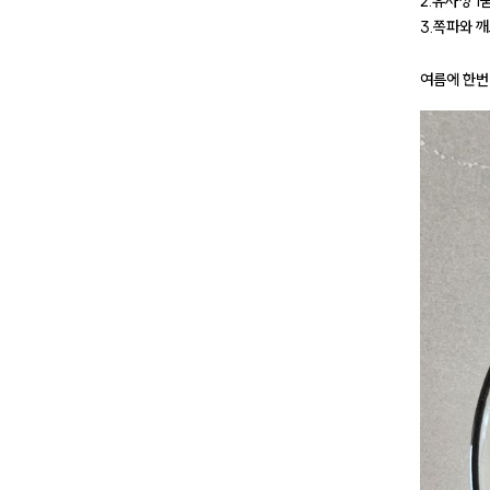
2.유자청 
3.쪽파와 
여름에 한번