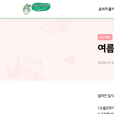
요리가
맛있어지는
부엌
요리가 즐
요리가
건강해지는
부엌
요리해요
요리가
쉬워지는
부엌
여름
2024.07.2
얼마전 일식
1.꼬들단무