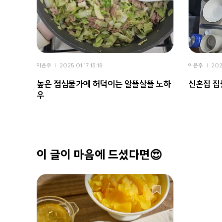
이은주
2025.01.17 13:18
이은주
202
높은 점심물가에 허덕이는 알뜰살뜰 노하
신혼집 집
우
이 글이 마음에 드셨다면😍