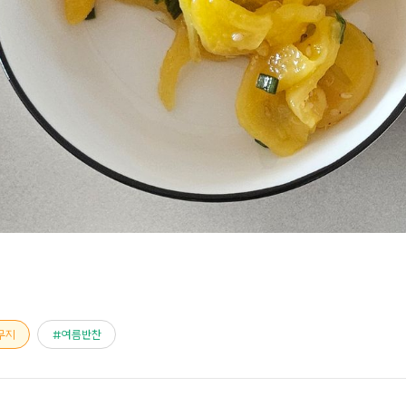
무지
여름반찬