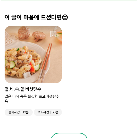
이 글이 마음에 드셨다면😍
겉.바.속.쫄 버섯탕수
겉은 바삭 속은 쫄깃한 표고버섯탕수
육
준비시간
10분
조리시간
30분