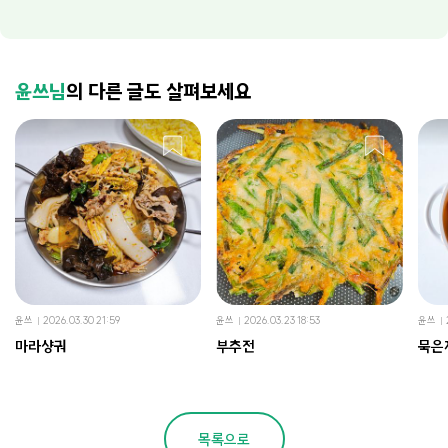
윤쓰님
의 다른 글도 살펴보세요
윤쓰
2026.03.30 21:59
윤쓰
2026.03.23 18:53
윤쓰
마라샹궈
부추전
묵은
목록으로