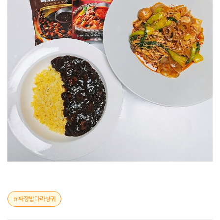
짜장밥마라샹궈