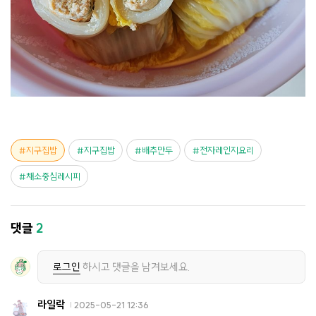
지구집밥
지구집밥
배추만두
전자레인지요리
채소중심레시피
댓글
2
로그인
하시고 댓글을 남겨보세요.
라일락
2025-05-21 12:36