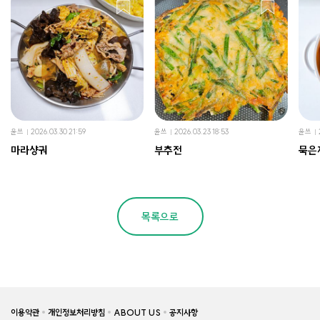
윤쓰
2026.03.30 21:59
윤쓰
2026.03.23 18:53
윤쓰
마라샹궈
부추전
묵은
목록으로
이용약관
개인정보처리방침
ABOUT US
공지사항