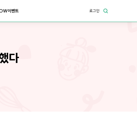
OW이벤트
로그인
질했다