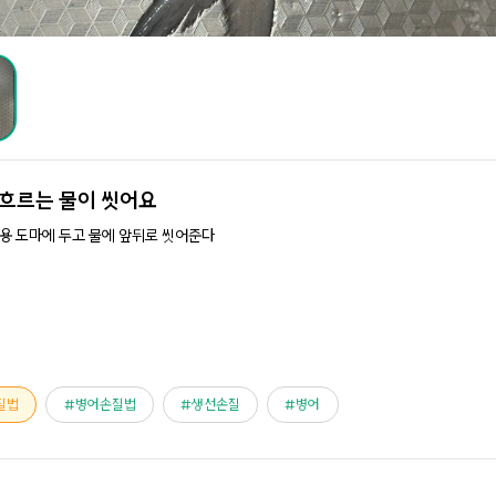
흐르는 물이 씻어요
용 도마에 두고 물에 앞뒤로 씻어준다
질법
병어손질법
생선손질
병어