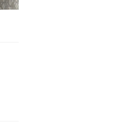
Step 2.
머리 지느러미 내장 제거하기
머리를 자르고 지느러미들을 뗀다머리를 떼면 안으로 손가락을 넣어 
딱 한부분에 몰려있어 파내듯 빼내요