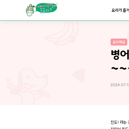
요리가
맛있어지는
부엌
요리가 즐
요리가
건강해지는
부엌
요리해요
요리가
쉬워지는
부엌
병어
~~
2024.07.1
진도! 라는