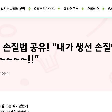
거워지는 새미네부엌
요리초보가이드
요리연구소
요리해요
W
 손질법 공유! “내가 생선 손
~~~~!!”
7 08:11
 곳을 가본 적도 없는데