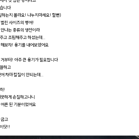
에서 갓 잡은 병어라고
았습니다
질하는지 몰라요! 나누지마세요! 할뻔)
 벌린 사이즈의 병어!
 안나는 종류의 생선이라
주고 조림해주고 하셨는데...
 해보자! 용기를 내어보았어요
 거부터! 아주 큰 용기가 필요합니다
미끌하고
어 차마 칼질이 안되는데...
히!
깨끗하게 손질하고나니
 어른 된 기분이었어요
 굽고
이닷!!