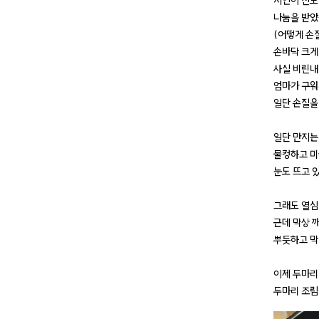
지인이 진도
나눔을 받
(어떻게 손
손바닥 크게
사실 비린내
엄마가 구워
일단 손질을
일단 만지는
물컹하고 
눈도 뜨고 있
그래도 열심
근데 막상 
뿌듯하고 막
이제 두마리
두마리 조림