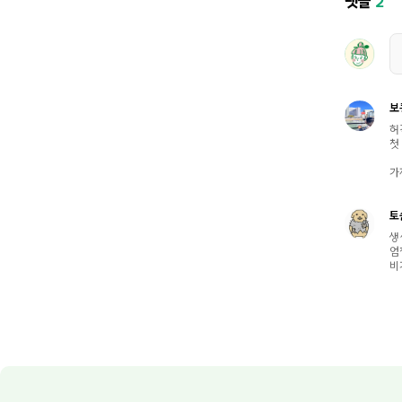
댓글
2
보
허
첫
가
토
생
엄
비