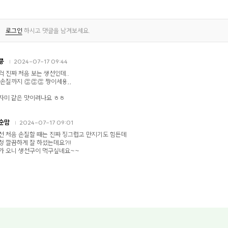
로그인
하시고 댓글을 남겨보세요.
콩
2024-07-17 09:44
걱 진짜 처음 보는 생선인데..
 손질까지 👏👏👏 짱이세용,,
자미 같은 맛이려나요 ㅎㅎ
순맘
2024-07-17 09:01
선 처음 손질할 때는 진짜 징그럽고 만지기도 힘든데
청 깔끔하게 잘 하셨는데요?!!
가 오니 생선구이 먹구싶네요~~