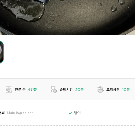
인분 수
4인분
준비시간
20분
조리시간
10분
재료
병어
Main Ingredient