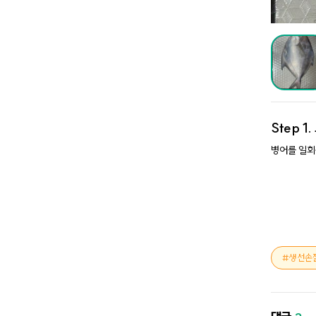
Step 1.
병어를 일회
생선손