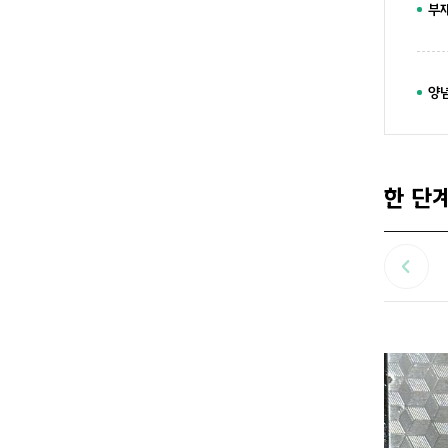
부
양
한 단