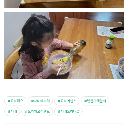
요리해요
새미네부엌
요리에센스
반찬가게놀이
자매
요리해요이벤트
자매요리대결