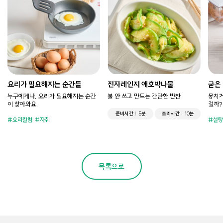
요리가 필요해지는 순간들
전자레인지 애호박나물
굳은
누구에게나, 요리가 필요해지는 순간
불 안 쓰고 만드는 간단한 반찬
뭉치거
이 찾아와요.
걸까?
준비시간
5분
조리시간
10분
요리칼럼
자취
설탕
목록으로