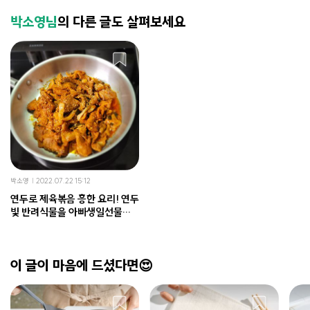
박소영님
의 다른 글도 살펴보세요
박소영
2022.07.22 15:12
연두로 제육볶음 흥한 요리! 연두
빛 반려식물을 아빠생일선물로
준비한 딸들
이 글이 마음에 드셨다면😍